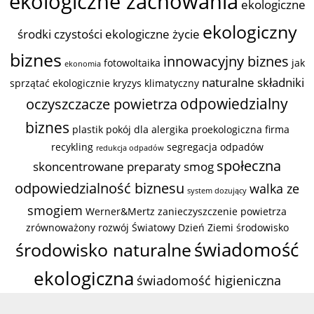
ekologiczne zachowania
ekologiczne
ekologiczny
środki czystości
ekologiczne życie
biznes
innowacyjny biznes
fotowoltaika
jak
ekonomia
naturalne składniki
sprzątać ekologicznie
kryzys klimatyczny
odpowiedzialny
oczyszczacze powietrza
biznes
plastik
pokój dla alergika
proekologiczna firma
recykling
segregacja odpadów
redukcja odpadów
społeczna
skoncentrowane preparaty
smog
odpowiedzialność biznesu
walka ze
system dozujący
smogiem
Werner&Mertz
zanieczyszczenie powietrza
zrównoważony rozwój
Światowy Dzień Ziemi
środowisko
świadomość
środowisko naturalne
ekologiczna
świadomość higieniczna