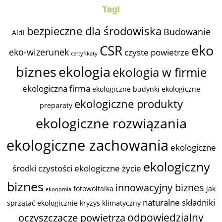
Tagi
bezpieczne dla środowiska
Budowanie
Aldi
eko
CSR
eko-wizerunek
czyste powietrze
certyfikaty
biznes
ekologia
ekologia w firmie
ekologiczna firma
ekologiczne budynki
ekologiczne
ekologiczne produkty
preparaty
ekologiczne rozwiązania
ekologiczne zachowania
ekologiczne
ekologiczny
środki czystości
ekologiczne życie
biznes
innowacyjny biznes
fotowoltaika
jak
ekonomia
naturalne składniki
sprzątać ekologicznie
kryzys klimatyczny
odpowiedzialny
oczyszczacze powietrza