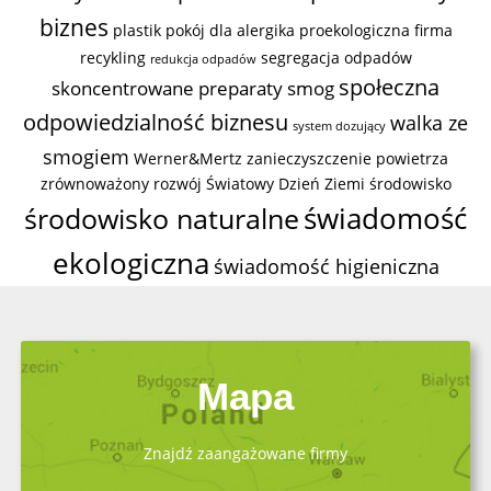
biznes
plastik
pokój dla alergika
proekologiczna firma
recykling
segregacja odpadów
redukcja odpadów
społeczna
skoncentrowane preparaty
smog
odpowiedzialność biznesu
walka ze
system dozujący
smogiem
Werner&Mertz
zanieczyszczenie powietrza
zrównoważony rozwój
Światowy Dzień Ziemi
środowisko
świadomość
środowisko naturalne
ekologiczna
świadomość higieniczna
Mapa
Znajdź zaangażowane firmy