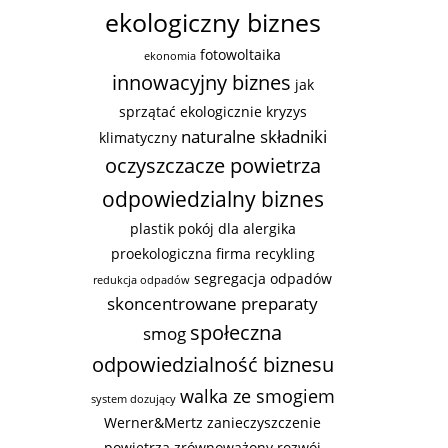
ekologiczny biznes
fotowoltaika
ekonomia
innowacyjny biznes
jak
sprzątać ekologicznie
kryzys
naturalne składniki
klimatyczny
oczyszczacze powietrza
odpowiedzialny biznes
plastik
pokój dla alergika
proekologiczna firma
recykling
segregacja odpadów
redukcja odpadów
skoncentrowane preparaty
społeczna
smog
odpowiedzialność biznesu
walka ze smogiem
system dozujący
Werner&Mertz
zanieczyszczenie
powietrza
zrównoważony rozwój