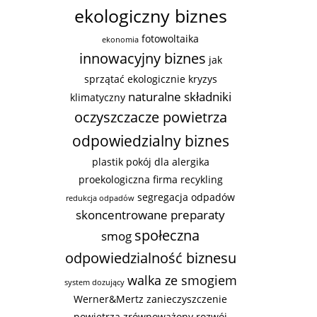
ekologiczny biznes
fotowoltaika
ekonomia
innowacyjny biznes
jak
sprzątać ekologicznie
kryzys
naturalne składniki
klimatyczny
oczyszczacze powietrza
odpowiedzialny biznes
plastik
pokój dla alergika
proekologiczna firma
recykling
segregacja odpadów
redukcja odpadów
skoncentrowane preparaty
społeczna
smog
odpowiedzialność biznesu
walka ze smogiem
system dozujący
Werner&Mertz
zanieczyszczenie
powietrza
zrównoważony rozwój