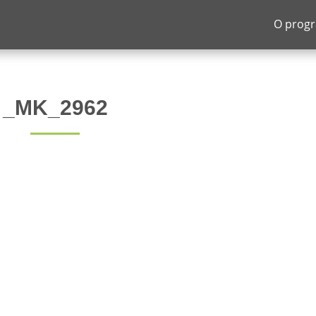
O prog
_MK_2962